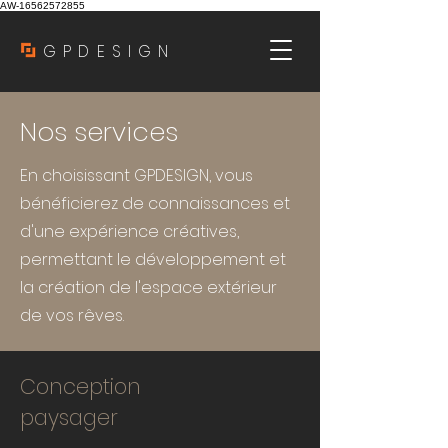
AW-16562572855
GPDESIGN
Nos services
En choisissant GPDESIGN, vous
bénéficierez de connaissances et
d'une expérience créatives,
permettant le développement et
la création de l'espace extérieur
de vos rêves.
Conception
paysager