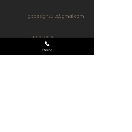
gpdesign2012@gmail.com
514-961-9628
Phone
GPDESIGN
Prénom
Nom de famille
E-mail