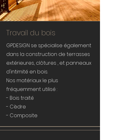
Travail du bois
GPDESIGN se spécialise également
dans la construction de terrasses
extérieures, clôtures , et panneaux
d'intimité en bois.
Nos matériaux
le plus
fréquemment utilisé :
- Bois traité
- Cèdre
- Composite